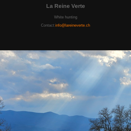
La Reine Verte
White hunting
Contact:
info@lareineverte.ch